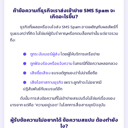
ถ้าข้อความที่ธุรกิจเราส่งเข้าข่าย SMS Spam จะ
เกิดอะไรขึ้น?
ธุรกิจที่เผลอหรือจงใจส่ง SMS Spam อาจเผชิญกับผลลัพธ์ที่
รุนแรงกว่าที่คิด ไม่ใช่แค่ผู้รับรำคาญหรือกดบล็อกเท่านั้น แต่อาจรวม
ถึง:
ถูกระงับเบอร์ผู้ส่ง
โดยผู้ให้บริการเครือข่าย
ถูกฟ้องร้องหรือแจ้งความ
ในกรณีที่ข้อความหลอกลวง
เสียชื่อเสียง
แบรนด์ถูกมองว่าไม่น่าเชื่อถือ
เสียโอกาสทางธุรกิจ
เพราะลูกค้าจะไม่อยากมี
ปฏิสัมพันธ์กับแบรนด์อีก
ดังนั้น การส่งข้อความที่ไม่เข้าข่ายสแปมจึงไม่ใช่แค่เรื่องของ
มารยาท แต่คือ “ความอยู่รอด” ในโลกการสื่อสารยุคปัจจุบัน
ผู้รับข้อความไม่อยากได้ ข้อความสแปม ต้องทำยัง
ไง?