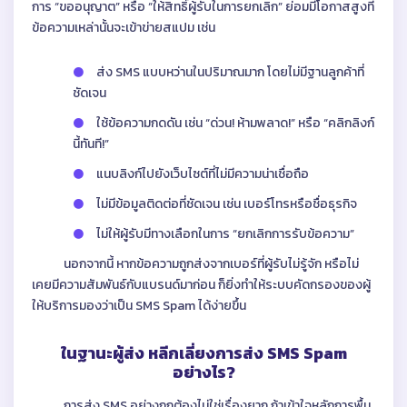
การ “ขออนุญาต” หรือ “ให้สิทธิ์ผู้รับในการยกเลิก” ย่อมมีโอกาสสูงที่
ข้อความเหล่านั้นจะเข้าข่ายสแปม เช่น
ส่ง SMS แบบหว่านในปริมาณมาก โดยไม่มีฐานลูกค้าที่
ชัดเจน
ใช้ข้อความกดดัน เช่น “ด่วน! ห้ามพลาด!” หรือ “คลิกลิงก์
นี้ทันที!”
แนบลิงก์ไปยังเว็บไซต์ที่ไม่มีความน่าเชื่อถือ
ไม่มีข้อมูลติดต่อที่ชัดเจน เช่น เบอร์โทรหรือชื่อธุรกิจ
ไม่ให้ผู้รับมีทางเลือกในการ “ยกเลิกการรับข้อความ”
นอกจากนี้ หากข้อความถูกส่งจากเบอร์ที่ผู้รับไม่รู้จัก หรือไม่
เคยมีความสัมพันธ์กับแบรนด์มาก่อน ก็ยิ่งทำให้ระบบคัดกรองของผู้
ให้บริการมองว่าเป็น SMS Spam ได้ง่ายขึ้น
ในฐานะผู้ส่ง หลีกเลี่ยงการส่ง SMS Spam
อย่างไร?
การส่ง SMS อย่างถูกต้องไม่ใช่เรื่องยาก ถ้าเข้าใจหลักการพื้น