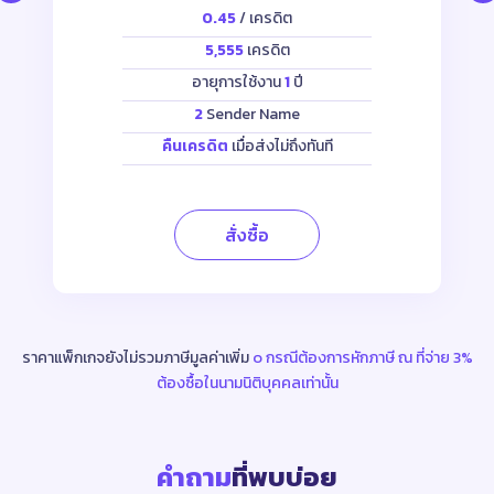
0.45
/ เครดิต
5,555
เครดิต
อายุการใช้งาน
1
ปี
2
Sender Name
คืนเครดิต
เมื่อส่งไม่ถึงทันที
สั่งซื้อ
ราคาแพ็กเกจยังไม่รวมภาษีมูลค่าเพิ่ม
๐ กรณีต้องการหักภาษี ณ ที่จ่าย 3%
Item
ต้องซื้อในนามนิติบุคคลเท่านั้น
2
of
9
คำถาม
ที่พบบ่อย