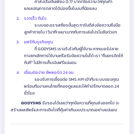
ค่าส่งเริ่มต้นเพียง 0.17 บาท/ข้อความ ให้คุณทำ
แคมเปญการตลาดได้บ่อยขึ้นในงบที่น้อยลง
2.
รวดเร็ว ทันใจ
ระบบของเราเสถียรขั้นสุด การันตีส่งข้อความถึงมือ
ลูกค้าภายใน 1 วินาที! เหมาะมากกับการเล่นโปรโมชันด่วนๆ
3.
แฟร์กับธุรกิจคุณ
ที่ GODYSMS เราจริงใจกับผู้ใช้งาน หากเบอร์ปลาย
ทางยกเลิกการใช้งานหรือรับข้อความไม่ได้ เรา "คืนเครดิตให้
ทันที" ไม่มีการเก็บเงินฟรีแน่นอน
4.
เชื่อมต่อง่าย ซัพพอร์ต 24 ชม.
รองรับการเชื่อมต่อ SMS API เข้ากับระบบของคุณ
พร้อมทีมงานคนไทยที่คอยดูแลและให้คำปรึกษาตลอด 24
ชั่วโมง
GODYSMS
รับรองได้เลยว่าทุกข้อความที่คุณส่งออกไป จะ
สร้างผลลัพธ์และการเติบโตที่คุ้มค่าเกินงบประมาณอย่างแน่นอน