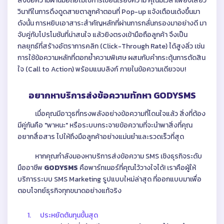
ส่งข้อความผ่านมือถือไม่ใช่การเขียนเรียงความ คุณมีเวลาเพียงเสี้ยว
วินาทีในการดึงดูดสายตาลูกค้าตอนที่ Pop-up แจ้งเตือนเด้งขึ้นมา
ดังนั้น การหยิบเอาสาระสำคัญหลักที่ผ่านการกลั่นกรองมาอย่างดี มา
จับคู่กับโปรโมชันที่น่าสนใจ แล้วยิงตรงเข้ามือถือลูกค้า จึงเป็น
กลยุทธ์ที่สร้างอัตราการคลิก (Click-Through Rate) ได้สูงลิ่ว เช่น
การใช้ข้อความหลักที่ตอกย้ำความพิเศษ ผสมกับคำกระตุ้นการตัดสิน
ใจ (Call to Action) พร้อมแนบลิงก์ ภายในข้อความเดียวจบ!
อยากหาบริการส่งข้อความทักหา GODYSMS
เมื่อคุณมีอาวุธที่ทรงพลังอย่างข้อความที่โดนใจแล้ว สิ่งที่ต้อง
มีคู่กันคือ "พาหนะ" หรือระบบกระจายข้อความที่จะนำพาสิ่งที่คุณ
อยากสื่อสาร ไปให้ถึงมือลูกค้าอย่างแม่นยำและรวดเร็วที่สุด
หากคุณกำลังมองหาบริการส่งข้อความ SMS เชิงธุรกิจระดับ
มืออาชีพ
GODYSMS
คือพาร์ทเนอร์ที่คุณไว้วางใจได้! เราคือผู้ให้
บริการระบบ SMS Marketing รูปแบบใหม่ล่าสุด ที่ออกแบบมาเพื่อ
ตอบโจทย์ธุรกิจทุกขนาดอย่างแท้จริง
1.
ประหยัดต้นทุนขั้นสุด