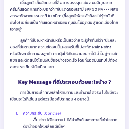
เมื่อลูกค้าเห็นข้อความที่สื่อสารตรงจุด เช่น สมมติคุณขาย
ครีมกันแดด แทนที่จะบอกว่า "กันแดดของเรามี SPF 50 PA+++ ผสม
สารสกัดจากธรรมชาติ 10 ชนิด" (ซึ่งลูกค้าฟังแล้วก็งง ไม่รู้ว่ามันดี
ยังไง) เปลี่ยนเป็น "กันแดดหน้าเนียน คุมมัน ไม่อุดตัน สู้แดดเมืองไทย
เอาอยู่"
ลูกค้าที่มีปัญหาหน้ามันหรือเป็นสิวง่าย จะรู้สึกทันทีว่า "นี่แหละ
ของที่ฉันตามหา!" ความชัดเจนนี้แหละครับที่ไปสะกิด Pain Point
หรือปัญหาลึกๆ ของลูกค้า กระตุ้นให้เกิดความอยากได้ นำไปสู่การทัก
แชท และตัดสินใจโอนเงินซื้ออย่างรวดเร็ว โดยที่แอดมินแทบไม่ต้อง
ออกแรงเชียร์ให้เหนื่อยเลย
Key Message ที่ดีประกอบด้วยอะไรบ้าง ?
การปั้นสาระสำคัญหลักให้คมคายและทำงานได้จริง ไม่ใช่นึกจะ
เขียนอะไรก็เขียน แต่ควรมีองค์ประกอบ 4 อย่างนี้:
1.
ความกระชับ (Concise)
สั้น ง่าย ได้ใจความ ไม่ใช้คำศัพท์เฉพาะทางที่เข้าใจยาก
ตัดน้ำออกให้เหลือแต่เนื้อๆ