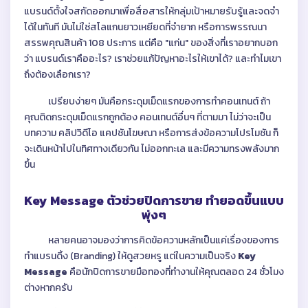
แบรนด์ตั้งใจสกัดออกมาเพื่อสื่อสารให้กลุ่มเป้าหมายรับรู้และจดจำ
ได้ในทันที มันไม่ใช่สโลแกนยาวเหยียดที่จำยาก หรือการพรรณนา
สรรพคุณสินค้า 108 ประการ แต่คือ "แก่น" ของสิ่งที่เราอยากบอก
ว่า แบรนด์เราคืออะไร? เราช่วยแก้ปัญหาอะไรให้เขาได้? และทำไมเขา
ถึงต้องเลือกเรา?
เปรียบง่ายๆ มันคือกระดุมเม็ดแรกของการทำคอนเทนต์ ถ้า
คุณติดกระดุมเม็ดแรกถูกต้อง คอนเทนต์อื่นๆ ที่ตามมา ไม่ว่าจะเป็น
บทความ คลิปวิดีโอ แคปชันโฆษณา หรือการส่งข้อความโปรโมชัน ก็
จะเดินหน้าไปในทิศทางเดียวกัน ไม่ออกทะเล และมีความทรงพลังมาก
ขึ้น
Key Message ตัวช่วยปิดการขาย ทำยอดขึ้นแบบ
พุ่งๆ
หลายคนอาจมองว่าการคิดข้อความหลักเป็นแค่เรื่องของการ
ทำแบรนดิ้ง (Branding) ให้ดูสวยหรู แต่ในความเป็นจริง
Key
Message
คือนักปิดการขายมือทองที่ทำงานให้คุณตลอด 24 ชั่วโมง
ต่างหากครับ