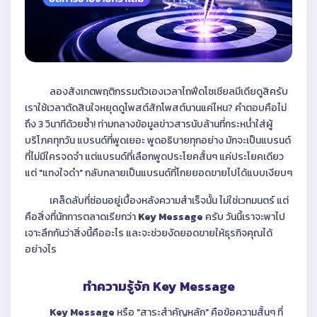
ลองสังเกตพฤติกรรมตัวเองเวลาไถฟีดโซเชียลมีเดียดูสิครับ
เราใช้เวลาตัดสินใจหยุดดูโพสต์สักโพสต์นานแค่ไหน? คำตอบคือไม่
ถึง 3 วินาทีด้วยซ้ำ! ท่ามกลางข้อมูลข่าวสารนับล้านที่กระหน่ำใส่ผู้
บริโภคทุกวัน แบรนด์ที่พูดเยอะ พูดอธิบายทุกอย่าง มักจะเป็นแบรนด์
ที่ไม่มีใครจดจำ แต่แบรนด์ที่เลือกพูดประโยคสั้นๆ แค่ประโยคเดียว
แต่ "แทงใจดำ" กลับกลายเป็นแบรนด์ที่โกยยอดขายไปได้แบบเงียบๆ
เคล็ดลับที่ซ่อนอยู่เบื้องหลังความสำเร็จนั้น ไม่ใช่เวทมนตร์ แต่
คือสิ่งที่นักการตลาดเรียกว่า
Key Message
ครับ วันนี้เราจะพาไป
เจาะลึกกันว่าสิ่งนี้คืออะไร และจะช่วยงัดยอดขายให้ธุรกิจคุณได้
อย่างไร
ทำความรู้จัก Key Message
Key Message
หรือ "สาระสำคัญหลัก" คือข้อความสั้นๆ ที่