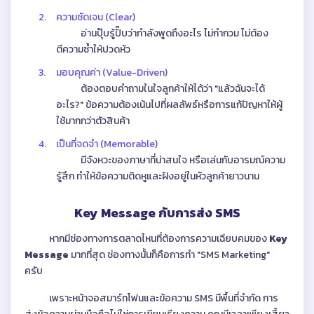
2.
ความชัดเจน (Clear)
อ่านปุ๊บรู้ปั๊บว่ากำลังพูดถึงอะไร ไม่กำกวม ไม่ต้อง
ตีความซ้ำให้ปวดหัว
3.
มอบคุณค่า (Value-Driven)
ต้องตอบคำถามในใจลูกค้าให้ได้ว่า "แล้วฉันจะได้
อะไร?" ข้อความต้องเน้นไปที่ผลลัพธ์หรือการแก้ปัญหาให้ผู้
ใช้มากกว่าตัวสินค้า
4.
เป็นที่จดจำ (Memorable)
มีจังหวะของภาษาที่น่าสนใจ หรือเล่นกับอารมณ์ความ
รู้สึก ทำให้ข้อความติดหูและฝังอยู่ในหัวลูกค้ายาวนาน
Key Message กับการส่ง SMS
หากมีช่องทางการตลาดไหนที่ต้องการความเฉียบคมของ
Key
Message
มากที่สุด ช่องทางนั้นก็คือการทำ "SMS Marketing"
ครับ
เพราะหน้าจอสมาร์ทโฟนและข้อความ SMS มีพื้นที่จำกัด การ